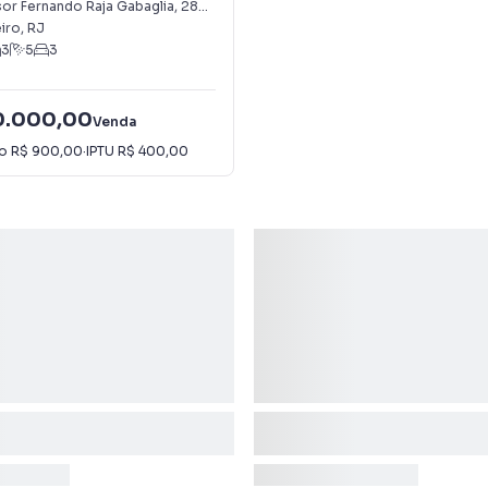
or Fernando Raja Gabaglia
,
285
-
Anil
iro
,
RJ
3
5
3
90.000,00
Venda
io
R$ 900,00
·
IPTU
R$ 400,00