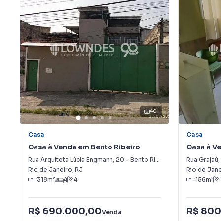
40
Casa
Casa
Casa à Venda em Bento Ribeiro
Casa à V
Rua Arquiteta Lúcia Engmann
,
20
-
Bento Ribeiro
Rua Grajaú
,
Rio de Janeiro
,
RJ
Rio de Jane
318
m²
4
4
156
m²
R$ 690.000,00
R$ 800
Venda