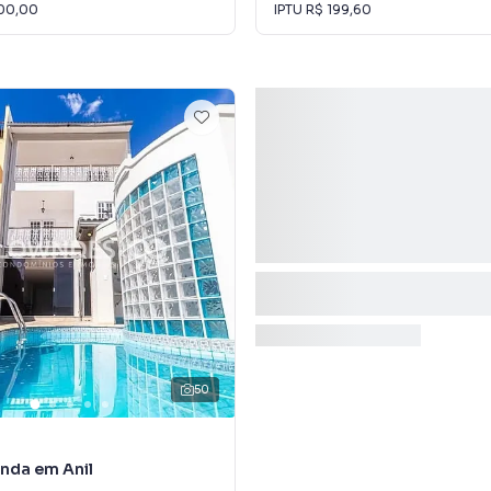
00,00
IPTU
R$ 199,60
50
nda em Anil