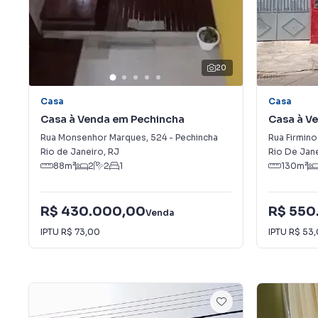
20
Casa
Casa
Casa à Venda em Pechincha
Casa à Ve
Rua Monsenhor Marques
,
524
-
Pechincha
Rua Firmino
Rio de Janeiro
,
RJ
Rio De Jan
88
m²
2
2
1
130
m²
R$ 430.000,00
R$ 550
Venda
IPTU
R$ 73,00
IPTU
R$ 53