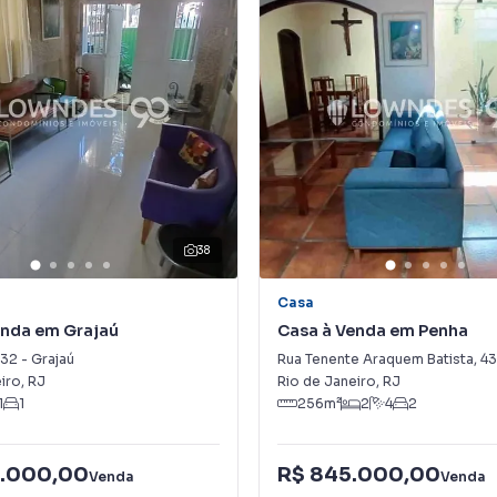
38
Casa
enda em Grajaú
Casa à Venda em Penha
32
-
Grajaú
Rua Tenente Araquem Batista
,
4
iro
,
RJ
Rio de Janeiro
,
RJ
1
1
256
m²
2
4
2
.000,00
R$ 845.000,00
Venda
Venda