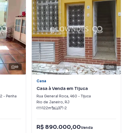
49
50
Casa
Casa à Venda em Tijuca
32
-
Penha
Rua General Roca
,
460
-
Tijuca
Rio de Janeiro
,
RJ
122
m²
3
2
R$ 890.000,00
Venda