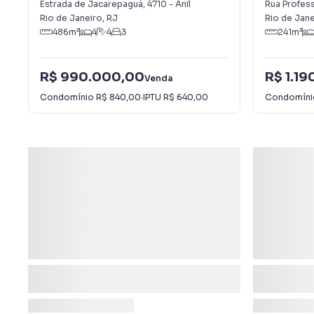
Estrada de Jacarepaguá
,
4710
-
Anil
Rua Profess
Rio de Janeiro
,
RJ
Rio de Jane
486
m²
4
4
3
241
m²
R$ 990.000,00
R$ 1.1
Venda
Condomínio
R$ 840,00
·
IPTU
R$ 640,00
Condomín