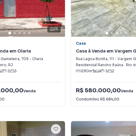
25
Casa
nda em Olaria
Casa à Venda em Vargem 
 Gameleira
,
709
-
Olaria
Rua Lagoa Bonita
,
111
-
Vargem G
eiro
,
RJ
Residencial Rancho Itaúna
·
Rio d
2
2
3
280
m²
4
3
2
.000,00
R$ 580.000,00
Venda
Venda
,00
Condomínio
R$ 684,00