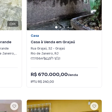
56
38
Casa
Grande
Casa à Venda em Grajaú
rande
Rua Grajaú
,
32
-
Grajaú
e Janeiro
,
RJ
Rio de Janeiro
,
RJ
156
m²
3
1
1
R$ 670.000,00
Venda
IPTU
R$ 240,00