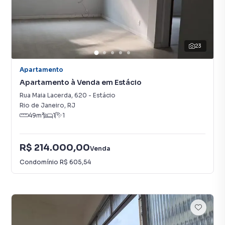
23
Apartamento
Apartamento à Venda em Estácio
Rua Maia Lacerda
,
620
-
Estácio
Rio de Janeiro
,
RJ
49
m²
1
1
R$ 214.000,00
Venda
Condomínio
R$ 605,54