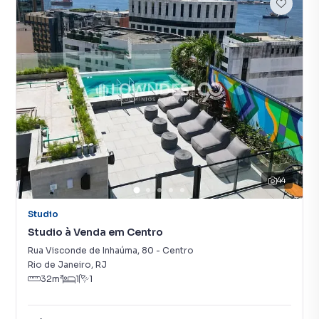
44
Studio
Studio à Venda em Centro
Rua Visconde de Inhaúma
,
80
-
Centro
Rio de Janeiro
,
RJ
32
m²
1
1