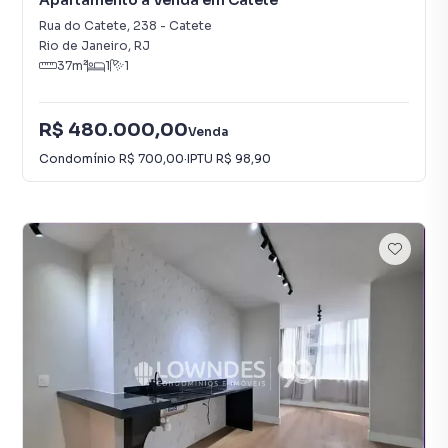
Apartamento à Venda em Catete
Rua do Catete
,
238
-
Catete
Rio de Janeiro
,
RJ
37
m²
1
1
R$ 480.000,00
Venda
Condomínio
R$ 700,00
·
IPTU
R$ 98,90