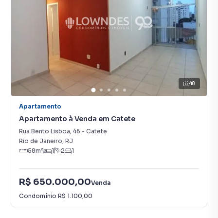
48
Apartamento
Apartamento à Venda em Catete
Rua Bento Lisboa
,
46
-
Catete
Rio de Janeiro
,
RJ
58
m²
1
2
1
R$ 650.000,00
Venda
Condomínio
R$ 1.100,00