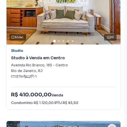
Vídeo
35
Studio
Studio à Venda em Centro
Avenida Rio Branco
,
185
-
Centro
Rio de Janeiro
,
RJ
37
m²
1
1
R$ 410.000,00
Venda
Condomínio
R$ 1.120,00
·
IPTU
R$ 93,50