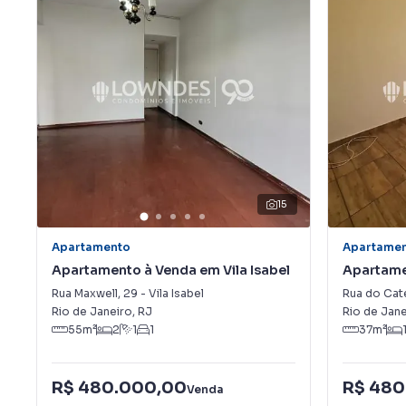
15
Apartamento
Apartame
Apartamento à Venda em Vila Isabel
Apartame
Rua Maxwell
,
29
-
Vila Isabel
Rua do Cat
Rio de Janeiro
,
RJ
Rio de Jane
55
m²
2
1
1
37
m²
R$ 480.000,00
R$ 480
Venda