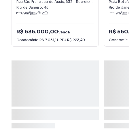
dos Bandeirantes
Rua São Francisco de Assis
,
333
-
Recreio dos Bandeirantes
Praia Bota
Rio de Janeiro
,
RJ
Rio de Jane
79
m²
2
2
1
19
m²
1
R$ 535.000,00
R$ 550
Venda
Condomínio
R$ 7.031,11
·
IPTU
R$ 223,40
Condomín