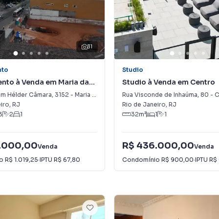
31
nto
Studio
nto à Venda em Maria da
Studio à Venda em Centro
m Hélder Câmara
,
3152
-
Maria da Graça
Rua Visconde de Inhaúma
,
80
-
C
iro
,
RJ
Rio de Janeiro
,
RJ
3
2
1
32
m²
1
1
.000,00
R$ 436.000,00
Venda
Venda
io
R$ 1.019,25
·
IPTU
R$ 67,80
Condomínio
R$ 900,00
·
IPTU
R$ 