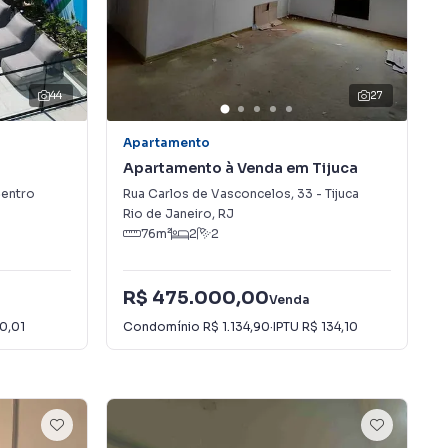
44
27
Apartamento
Apartamento à Venda em Tijuca
entro
Rua Carlos de Vasconcelos
,
33
-
Tijuca
Rio de Janeiro
,
RJ
76
m²
2
2
R$ 475.000,00
Venda
0,01
Condomínio
R$ 1.134,90
·
IPTU
R$ 134,10