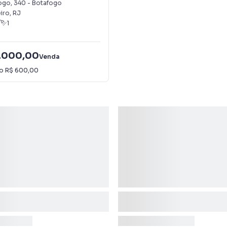
fogo
,
340
-
Botafogo
iro
,
RJ
1
.000,00
Venda
io
R$ 600,00