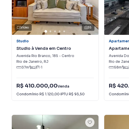
Vídeo
35
Studio
Apartame
Studio à Venda em Centro
Apartame
Graça
Avenida Rio Branco
,
185
-
Centro
Avenida Do
Rio de Janeiro
,
RJ
Rio de Jane
37
m²
1
1
58
m²
R$ 410.000,00
R$ 420
Venda
Condomínio
R$ 1.120,00
·
IPTU
R$ 93,50
Condomín