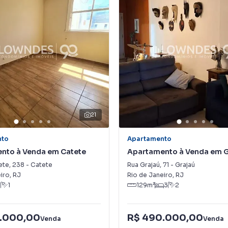
21
nto
Apartamento
nto à Venda em Catete
Apartamento à Venda em G
ete
,
238
-
Catete
Rua Grajaú
,
71
-
Grajaú
iro
,
RJ
Rio de Janeiro
,
RJ
1
1
129
m²
3
2
.000,00
R$ 490.000,00
Venda
Venda