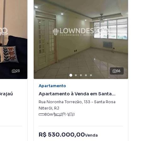
23
56
Apartamento
rajaú
Apartamento à Venda em Santa
Rosa
Rua Noronha Torrezão
,
133
-
Santa Rosa
Niterói
,
RJ
80
m²
2
1
1
R$ 530.000,00
Venda