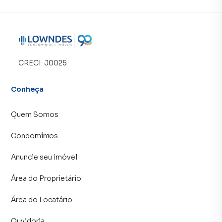
Negocie seu imóvel de forma totalmente online, com
segurança e tranquilidade. Na Lowndes Condomínios e
Imóveis você consegue comprar ou alugar um imóvel em
Rio de Janeiro mesmo não estando na cidade e com a
praticidade de fazer tudo online, direto do seu computador
ou smartphone. Nós criamos soluções inovadoras para
CRECI:
J0025
simplificar a relação de proprietários, inquilinos e
compradores com o mercado imobiliário.
Conheça
Anuncie seu imóvel! É fácil, rápido e gratuito! A Lowndes
Quem Somos
Condomínios e Imóveis é uma imobiliária digital com
imóveis em diversas cidades do Brasil, incluindo Rio de
Condomínios
Janeiro.
Anuncie seu imóvel
Na Lowndes Condomínios e Imóveis você consegue
vender ou alugar seu imóvel muito mais rápido do que em
Área do Proprietário
imobiliárias tradicionais. Já vendemos e locamos diversos
imóveis em Rio de Janeiro, especialmente em Centro.
Área do Locatário
Isso porque temos uma equipe de marketing digital focada
em produzir campanhas específicas para Rio de Janeiro, o
Ouvidoria