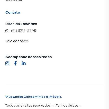
que aumenta muito o número de contatos interessados e
tendo como consequência uma maior chance de vender ou
Contato
alugar seu imóvel mais rápido. Contamos também com um
time de programadores, corretores treinados e uma
Lilian da Lowndes
central de atendimento preparada para atender
(21) 3213-3708
proprietários e inquilinos.
Fale conosco
Acompanhe nossas redes
©
Lowndes Condomínios e Imóveis
.
Todos os direitos reservados.
·
Termos de uso
·