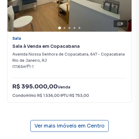
Conheça nossos imóveis pelo nosso site:
https://www.lowndesimoveis.com.brLowndes
Valores de taxas podem sofrer alterações.
8
Sala
Andar corporativo para Venda em região valorizada do
Sala à Venda em Copacabana
bairro Centro, em Rio de Janeiro. Não encontrou o que
procurava ou deseja mais informações sobre Andar
Avenida Nossa Senhora de Copacabana
,
647
-
Copacabana
corporativo em Rio de Janeiro? Entre em contato com
Rio de Janeiro
,
RJ
65
m²
1
nossa equipe pelo telefone (21) 3213-3708.
A Lowndes Condomínios e Imóveis tem mais opções de
R$ 395.000,00
Venda
apartamentos, casas residenciais e comerciais, sobrados,
Condomínio
R$ 1.536,00
·
IPTU
R$ 753,00
terrenos, lojas e barracões para venda ou locação, além de
empreendimentos em construção ou lançamentos na
planta em Centro e em outras regiões de Rio de Janeiro.
Aqui você encontra milhares de ofertas para encontrar o
imóvel que mais combina com seu estilo de vida.
Ver mais imóveis em
Centro