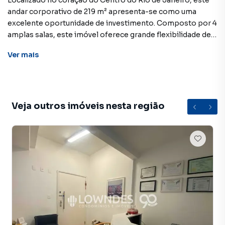
Localizado no coração do Centro do Rio de Janeiro, este
andar corporativo de 219 m² apresenta-se como uma
excelente oportunidade de investimento. Composto por 4
amplas salas, este imóvel oferece grande flexibilidade de
uso, podendo ser adaptado às mais diversas necessidades
Ver
mais
corporativas. A privilegiada localização do
empreendimento garante fácil acesso a diversos serviços
e facilidades, e proximo ao metro e estação do VLT,
tornando-o um espaço ideal para abrigar empresas que
buscam uma posição estratégica na região central da
Veja outros imóveis nesta região
cidade. Com valor de venda de R$ 385.000, este andar
inteiro encontra-se desocupado e não mobiliado,
proporcionando aos futuros proprietários a liberdade de
customizar o espaço de acordo com suas preferências.
Não perca a chance de adquirir este imóvel corporativo em
uma das regiões mais nobres do Rio de Janeiro.
Agende uma visita e conheça de perto todas as
possibilidades que este andar pode oferecer para o seu
negócio.
Agende sua visita agora mesmo pelo telefone 3213.3741