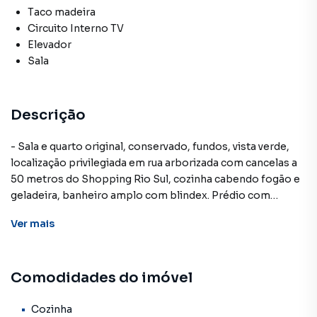
Taco madeira
Circuito Interno TV
Elevador
Sala
Descrição
- Sala e quarto original, conservado, fundos, vista verde,
localização privilegiada em rua arborizada com cancelas a
50 metros do Shopping Rio Sul, cozinha cabendo fogão e
geladeira, banheiro amplo com blindex. Prédio com
Portaria 24h, 10 andares, 12 aptos por andar, 3 elevadores,
Ver
mais
Portaria 24h, câmeras. Doc ok.
Comodidades do imóvel
Apartamento para Venda em região valorizada do bairro
Botafogo, em Rio de Janeiro. Não encontrou o que
procurava ou deseja mais informações sobre
Cozinha