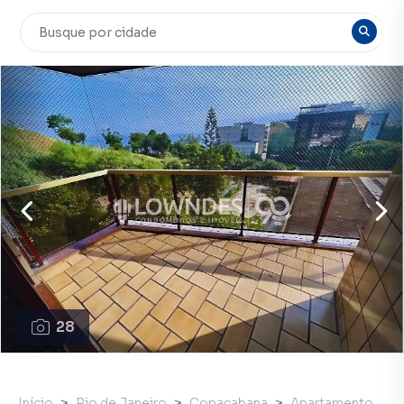
28
Início
Rio de Janeiro
Copacabana
Apartamento