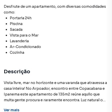
Desfrute de
um apartamento
, com diversas comodidades
como:
Portaria 24h
Piscina
Sacada
Vista para o Mar
Lavanderia
Ar-Condicionado
Cozinha
Descrição
Vista livre, mar no horizonte e uma varanda que atravessa a
casa inteira! No Arpoador, encontro entre Copacabana e
Ipanema este apartamento de 135m2 reúne aquilo que
muita gente procura e raramente encontra. Luz natural o
dia inteiro, brisa constante entrando pelas janelas, uma
Ver
mais
varanda que acompanha toda a extensão da sala e dos