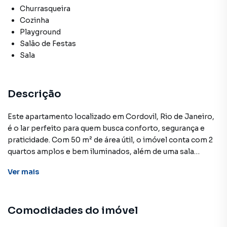
Churrasqueira
Cozinha
Playground
Salão de Festas
Sala
Descrição
Este apartamento localizado em Cordovil, Rio de Janeiro,
é o lar perfeito para quem busca conforto, segurança e
praticidade. Com 50 m² de área útil, o imóvel conta com 2
quartos amplos e bem iluminados, além de uma sala
espaçosa e uma cozinha moderna com porcelanato nas
Ver
mais
paredes. A área de serviço é prática e funcional, e o
banheiro foi totalmente reformado, com box de blindex.
Comodidades do imóvel
O condomínio oferece diversas comodidades, como vaga
de garagem, bicicletário, salão de festas, portaria 24 horas