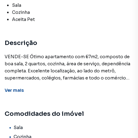
Sala
Cozinha
Aceita Pet
Descrição
VENDE-SE Ótimo apartamento com 67m2, composto de
boa sala, 2 quartos, cozinha, área de serviço, dependência
completa. Excelente localização, ao lado do metrô,
supermercados, colégios, farmácias e todo o comércio
em torno! Agende sua visita!
Ver
mais
Perto do Metrô, Portaria 24h, Quarto de serviço, Rua
silenciosa, Sol da manhã, Tanque
O bairro Flamengo, localizado na cidade do Rio de Janeiro,
Comodidades do imóvel
é um dos bairros mais antigos e tradicionais da cidade. É
conhecido por sua história, cultura e beleza natural.
O bairro oferece aos seus visitantes e moradores muitas
Sala
atrações, como o Parque do Flamengo, que é um dos mais
Cozinha