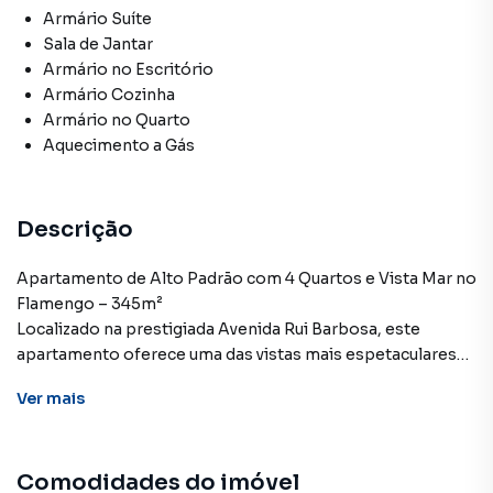
Armário Suíte
Sala de Jantar
Armário no Escritório
Armário Cozinha
Armário no Quarto
Aquecimento a Gás
Descrição
Apartamento de Alto Padrão com 4 Quartos e Vista Mar no
Flamengo – 345m²
Localizado na prestigiada Avenida Rui Barbosa, este
apartamento oferece uma das vistas mais espetaculares
do Rio de Janeiro, com o mar e o Pão de Açúcar como
Ver
mais
pano de fundo.
Com 345m², o imóvel foi totalmente reformado e
Comodidades do imóvel
decorado com extremo bom gosto. Conta com: