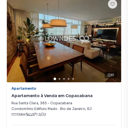
planta em Leblon e em outras regiões de Rio de Janeiro.
Aqui você encontra milhares de ofertas para encontrar o
imóvel que mais combina com seu estilo de vida.
Negocie seu imóvel de forma totalmente online, com
segurança e tranquilidade. Na Lowndes Condomínios e
Imóveis você consegue comprar ou alugar um imóvel em
Rio de Janeiro mesmo não estando na cidade e com a
praticidade de fazer tudo online, direto do seu computador
ou smartphone. Nós criamos soluções inovadoras para
simplificar a relação de proprietários, inquilinos e
compradores com o mercado imobiliário.
51
Anuncie seu imóvel! É fácil, rápido e gratuito! A Lowndes
Apartamento
Condomínios e Imóveis é uma imobiliária digital com
Apartamento à Venda em Copacabana
imóveis em diversas cidades do Brasil, incluindo Rio de
Rua Santa Clara
,
383
-
Copacabana
Janeiro.
Condomínio Edificio Mado
·
Rio de Janeiro
,
RJ
138
m²
3
2
1
Na Lowndes Condomínios e Imóveis você consegue
vender ou alugar seu imóvel muito mais rápido do que em