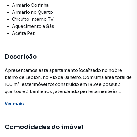
Armário Cozinha
Armário no Quarto
Circuito Interno TV
Aquecimento a Gás
Aceita Pet
Descrição
Apresentamos este apartamento localizado no nobre
bairro de Leblon, no Rio de Janeiro. Com uma área total de
100 m², este imóvel foi construído em 1959 e possui 3
quartos e 3 banheiros , atendendo perfeitamente às
necessidades de uma família ou investidor.
Ver
mais
A cozinha e os banheiros contam com armários
embutidos, otimizando o espaço disponível.
Comodidades do imóvel
A localização é privilegiada, com fácil acesso a estações de