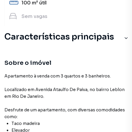
100 m²
útil
Sem
vagas
Características principais
Armário Cozinha
Armário no Quarto
Sobre o imóvel
Aquecimento a Gás
Apartamento à venda com 3 quartos e 3 banheiros.
Aceita Pet
Localizado
em
Avenida Ataulfo De Paiva
,
no bairro Leblon
em Rio De Janeiro
.
Armário Banheiro
Desfrute de
um apartamento
, com diversas comodidades
como:
Taco madeira
Elevador