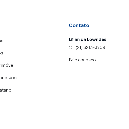
Contato
Lilian da Lowndes
os
(21) 3213-3708
os
Fale conosco
 imóvel
prietário
atário