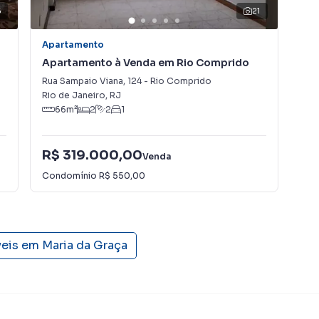
6
21
Apartamento
Apa
Apartamento à Venda em Rio Comprido
Ap
Rua Sampaio Viana
,
124
-
Rio Comprido
Rua
Rio de Janeiro
,
RJ
Rio
66
m²
2
2
1
R$ 319.000,00
R$
Venda
Condomínio
R$ 550,00
Con
veis em
Maria da Graça