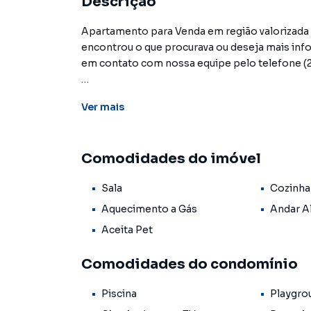
Descrição
Apartamento para Venda em região valorizada 
encontrou o que procurava ou deseja mais in
em contato com nossa equipe pelo telefone (2
A Lowndes Condomínios e Imóveis tem mais op
Ver
mais
comerciais, sobrados, terrenos, lojas e barr
em construção ou lançamentos na planta em Ma
Aqui você encontra milhares de ofertas para e
Comodidades do imóvel
vida.
Sala
Cozinha
Negocie seu imóvel de forma totalmente onlin
Condomínios e Imóveis você consegue compra
Aquecimento a Gás
Andar A
estando na cidade e com a praticidade de faze
Aceita Pet
Nós criamos soluções inovadoras para simplific
compradores com o mercado imobiliário.
Comodidades do condomínio
Anuncie seu imóvel! É fácil, rápido e gratuito
Piscina
Playgro
digital com imóveis em diversas cidades do Bras