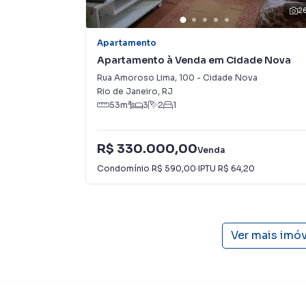
2
Apartamento
Apartamento à Venda em Cidade Nova
Rua Amoroso Lima
,
100
-
Cidade Nova
Rio de Janeiro
,
RJ
53
m²
3
2
1
R$ 330.000,00
Venda
Condomínio
R$ 590,00
·
IPTU
R$ 64,20
Ver mais imó