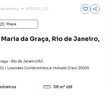
partamento
AP0500_LCL
Mapa
Maria da Graça, Rio de Janeiro,
Graça
-
Rio de Janeiro
/
RJ
CL
/
Lowndes Condomínios e Imóveis
Creci
J0025
anheiros
58 m²
útil