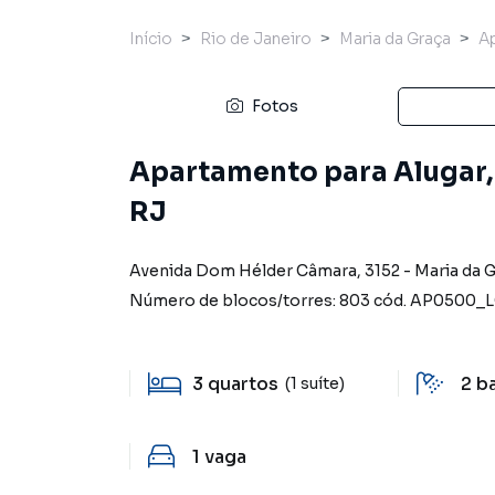
Início
Rio de Janeiro
Maria da Graça
A
Fotos
Apartamento para Alugar, 
RJ
Avenida Dom Hélder Câmara
,
3152
-
Maria da 
Número de blocos/torres:
803
cód.
AP0500_L
3
quartos
2
b
(1 suíte)
1
vaga