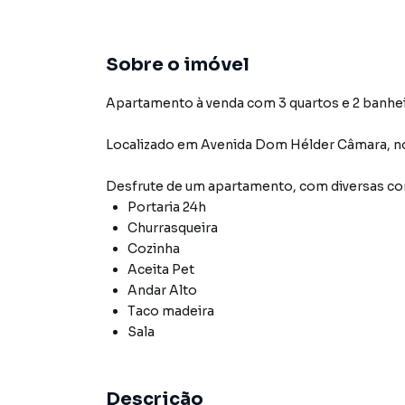
Sobre o imóvel
Apartamento à venda com 3 quartos e 2 banhei
Localizado
em
Avenida Dom Hélder Câmara
,
n
Desfrute de
um apartamento
, com diversas 
Portaria 24h
Churrasqueira
Cozinha
Aceita Pet
Andar Alto
Taco madeira
Sala
Descrição