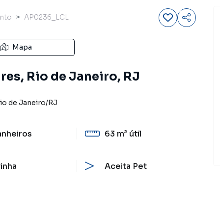
nto
AP0236_LCL
Mapa
res, Rio de Janeiro, RJ
io de Janeiro
/
RJ
anheiros
63 m²
útil
inha
Aceita Pet