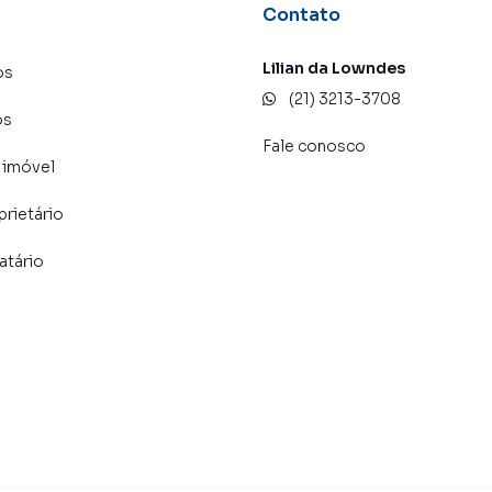
Contato
Lilian da Lowndes
os
(21) 3213-3708
os
Fale conosco
 imóvel
prietário
atário