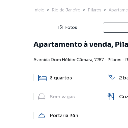
Início
Rio de Janeiro
Pilares
Apartame
Fotos
Apartamento à venda, Pila
Avenida Dom Hélder Câmara
,
7287
-
Pilares
-
R
3
quartos
2
b
Sem
vagas
Coz
Portaria 24h