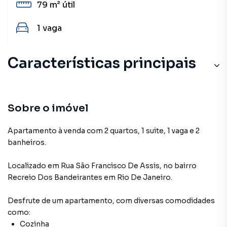
79 m²
útil
1
vaga
Características principais
Armário Banheiro
Cerâmica
Sobre o imóvel
Elevador
Apartamento à venda com 2 quartos, 1 suite, 1 vaga e 2
banheiros.
Varanda
Localizado
em
Rua São Francisco De Assis
,
no bairro
Armário Cozinha
Recreio Dos Bandeirantes
em Rio De Janeiro
.
Desfrute de
um apartamento
, com diversas comodidades
como:
Cozinha