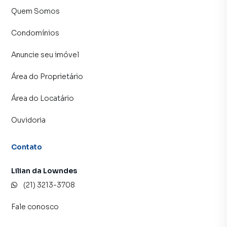
atendimento preparada para atender proprietários e
Quem Somos
inquilinos.
Condomínios
Anuncie seu imóvel
Área do Proprietário
Área do Locatário
Ouvidoria
Contato
Lilian da Lowndes
(21) 3213-3708
Fale conosco