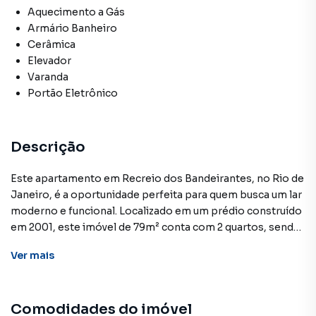
Aquecimento a Gás
Armário Banheiro
Cerâmica
Elevador
Varanda
Portão Eletrônico
Descrição
Este apartamento em Recreio dos Bandeirantes, no Rio de
Janeiro, é a oportunidade perfeita para quem busca um lar
moderno e funcional. Localizado em um prédio construído
em 2001, este imóvel de 79m² conta com 2 quartos, sendo
1 suíte, oferecendo espaço e conforto para você e sua
Ver
mais
família.
A unidade apresenta uma planta bem distribuída, com uma
Comodidades do imóvel
sala ampla e arejada, além de uma cozinha equipada com