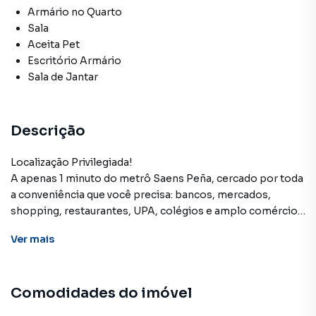
Armário no Quarto
Sala
Aceita Pet
Escritório Armário
Sala de Jantar
Descrição
Localização Privilegiada!
A apenas 1 minuto do metrô Saens Peña, cercado por toda
a conveniência que você precisa: bancos, mercados,
shopping, restaurantes, UPA, colégios e amplo comércio.
Diferenciais do imóvel:
Ver
mais
Sol da manhã, garantindo ambientes claros e agradáveis;
Amplo salão em 3 ambientes, integrado à varanda interna,
Comodidades do imóvel
perfeito para receber;
3 quartos, sendo 2 com armários planejados e piso em