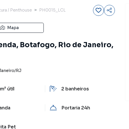
ura / Penthouse
PH0015_LCL
Mapa
enda, Botafogo, Rio de Janeiro,
Janeiro
/
RJ
 m²
útil
2
banheiros
anda
Portaria 24h
ita Pet