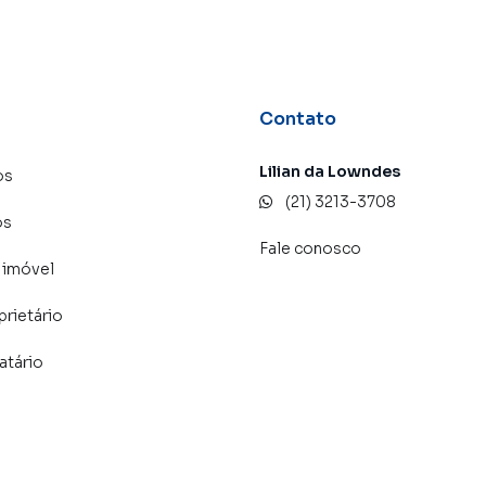
Contato
Lilian da Lowndes
os
(21) 3213-3708
os
Fale conosco
 imóvel
prietário
atário