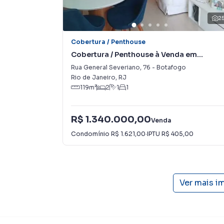
2
Cobertura / Penthouse
Cobertura / Penthouse à Venda em
Botafogo
Rua General Severiano
,
76
-
Botafogo
Rio de Janeiro
,
RJ
119
m²
2
1
1
R$ 1.340.000,00
Venda
Condomínio
R$ 1.621,00
·
IPTU
R$ 405,00
Ver mais i