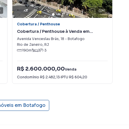
5
41
Cobertura / Penthouse
Cob
Cobertura / Penthouse à Venda em
Cob
Botafogo
Co
Avenida Venceslau Brás
,
18
-
Botafogo
Rua
Rio de Janeiro
,
RJ
Rio
190
m²
3
3
R$ 2.600.000,00
R$
Venda
Condomínio
R$ 2.482,13
·
IPTU
R$ 604,20
Con
móveis em
Botafogo