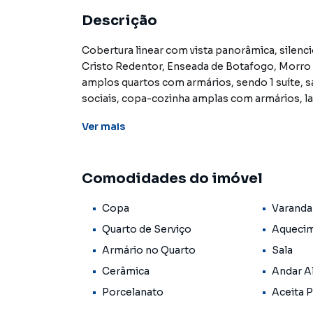
Descrição
Cobertura linear com vista panorâmica, silenc
Cristo Redentor, Enseada de Botafogo, Morro d
amplos quartos com armários, sendo 1 suíte, sa
sociais, copa-cozinha amplas com armários, l
escritura e mais 3 vagas do condomínio para v
Ver
mais
família nesta exuberante cobertura. Condomíni
Portaria 24 horas e Portão Eletrônico.
Comodidades do imóvel
Cobertura / Penthouse para Venda em região v
Copa
Varanda
encontrou o que procurava ou deseja mais in
Janeiro? Entre em contato com nossa equipe p
Quarto de Serviço
Aquecim
Armário no Quarto
Sala
A Lowndes Condomínios e Imóveis tem mais op
Cerâmica
Andar A
comerciais, sobrados, terrenos, lojas e barr
em construção ou lançamentos na planta em Bo
Porcelanato
Aceita 
você encontra milhares de ofertas para encont