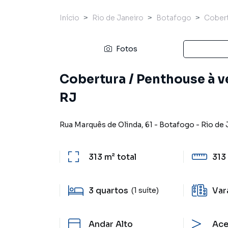
Início
Rio de Janeiro
Botafogo
Cobert
Fotos
Cobertura / Penthouse à v
RJ
Rua Marquês de Olinda
,
61
-
Botafogo
-
Rio de 
313 m²
total
313
3
quartos
Var
(1 suíte)
Andar Alto
Ace