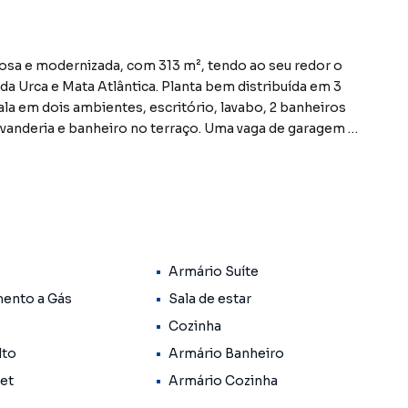
iosa e modernizada, com 313 m², tendo ao seu redor o
a Urca e Mata Atlântica. Planta bem distribuída em 3
la em dois ambientes, escritório, lavabo, 2 banheiros
avanderia e banheiro no terraço. Uma vaga de garagem na
isitantes. Não perca a oportunidade de morar com sua
o com sistema de Energia Solar instalado, Guarita e
alorizada do bairro Botafogo, em Rio de Janeiro. Não
Armário Suíte
formações sobre Cobertura / Penthouse em Rio de
elo telefone (21) 3213-3708.
ento a Gás
Sala de estar
Cozinha
ções de apartamentos, casas residenciais e
lto
Armário Banheiro
acões para venda ou locação, além de empreendimentos
tafogo e em outras regiões de Rio de Janeiro. Aqui
Pet
Armário Cozinha
rar o imóvel que mais combina com seu estilo de vida.