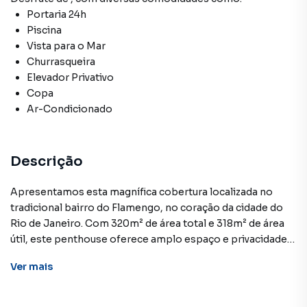
Portaria 24h
Piscina
Vista para o Mar
Churrasqueira
Elevador Privativo
Copa
Ar-Condicionado
Descrição
Apresentamos esta magnífica cobertura localizada no
tradicional bairro do Flamengo, no coração da cidade do
Rio de Janeiro. Com 320m² de área total e 318m² de área
útil, este penthouse oferece amplo espaço e privacidade,
ideal para quem busca um estilo de vida privilegiado.
Ver
mais
Dotado de 3 espaçosas suítes, 4 salas e demais
dependências, este imóvel se destaca por sua generosa