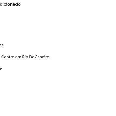
dicionado
os.
o Centro
em Rio De Janeiro
.
: