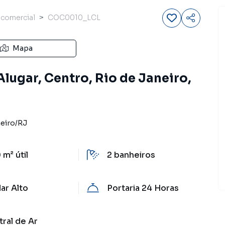
 comercial
COC0010_LCL
Mapa
lugar, Centro, Rio de Janeiro,
neiro
/
RJ
 m²
útil
2
banheiros
ar Alto
Portaria 24 Horas
ral de Ar