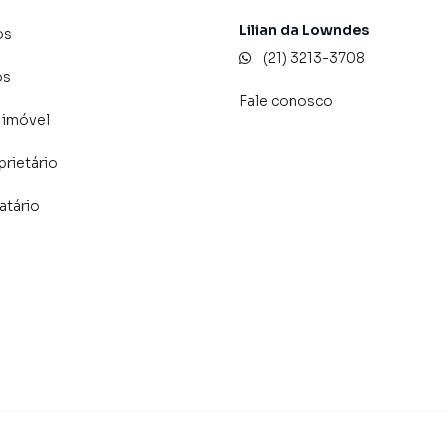
Lilian da Lowndes
os
(21) 3213-3708
os
Fale conosco
 imóvel
prietário
atário