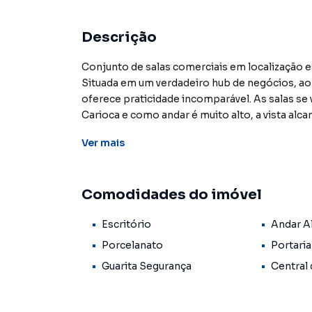
Descrição
Conjunto de salas comerciais em localização e
Situada em um verdadeiro hub de negócios, ao 
oferece praticidade incomparável. As salas s
Carioca e como andar é muito alto, a vista al
do pão de Açúcar. São 5 salas no total, uma el
Ver
mais
dois banheiros e um hall de entrada separado 
O edifício, de 33 andares e 10 elevadores socia
Comodidades do imóvel
dos mais modernos e funcionais projetos arqui
do edifício triangular foram projetadas a part
Escritório
Andar A
grande economia no consumo de energia elétri
pioneirismo do projeto também se revela na p
Porcelanato
Portari
de todos os tipos de tubulações adicionais, 
Guarita Segurança
Central
contra incêndio inspirado no do Corpo de Bomb
existia lei de incêndio no Brasil.