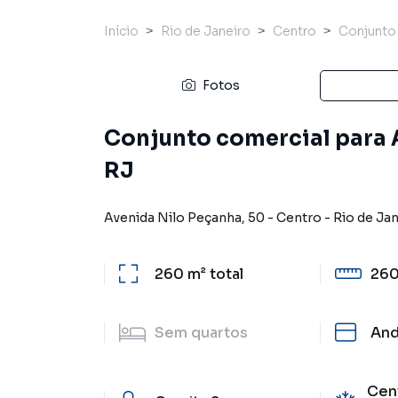
Início
Rio de Janeiro
Centro
Conjunto
Fotos
Conjunto comercial para A
RJ
Avenida Nilo Peçanha
,
50
-
Centro
-
Rio de Ja
260 m²
total
260
Sem
quartos
And
Cent