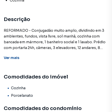
Cozinha
Descrição
REFORMADO - Conjugadão muito amplo, dividindo em 3
ambientes, fundos, vista livre, sol manhã, cozinha com
bancada em mármore, 1 banheiro social e 1 lavabo. Prédio
com portaria 24h, câmeras, 3 elevadores, 12 andares, 8
unidades por andar. ideal pra AirBnB. Prédio misto, pode
Ver
mais
ser usado como sala ou residencial.
Comodidades do imóvel
Kitnet para Venda em região valorizada do bairro
Copacabana, em Rio de Janeiro. Não encontrou o que
procurava ou deseja mais informações sobre Kitnet em
Cozinha
Rio de Janeiro? Entre em contato com nossa equipe pelo
Porcelanato
telefone (21) 3213-3708.
Comodidades do condomínio
A Lowndes Condomínios e Imóveis tem mais opções de