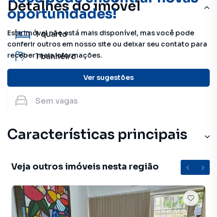
Detalhes do imóvel
oportunidades!
Este imóvel não está mais disponível, mas você pode
1
quarto
conferir outros em nosso site ou deixar seu contato para
receber mais informações.
1
banheiro
Ver sugestões
38 m²
útil
Sem
vagas
Características principais
Elevador
Veja outros imóveis nesta região
Portaria 24h
Circuito Interno TV