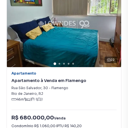
Cozinha
Porcelanato
22
Apartamento
Apartamento à Venda em Flamengo
Rua São Salvador
,
30
-
Flamengo
Rio de Janeiro
,
RJ
46
m²
1
1
1
R$ 680.000,00
Venda
Condomínio
R$ 1.060,00
·
IPTU
R$ 140,20