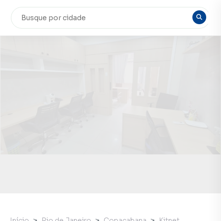
Início
Rio de Janeiro
Copacabana
Kitnet