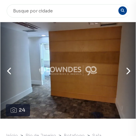
24
Início
Rio de Janeiro
Botafogo
Sala