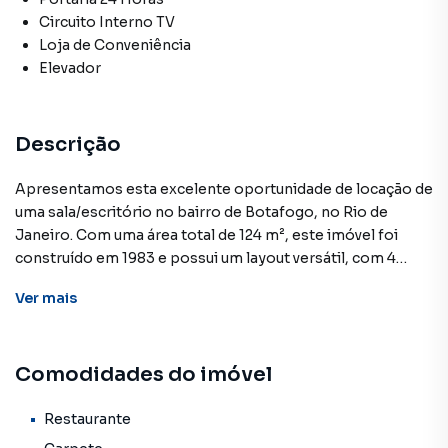
Circuito Interno TV
Loja de Conveniência
Elevador
Descrição
Apresentamos esta excelente oportunidade de locação de
uma sala/escritório no bairro de Botafogo, no Rio de
Janeiro. Com uma área total de 124 m², este imóvel foi
construído em 1983 e possui um layout versátil, com 4
salas diferentes, proporcionando amplo espaço para a
Ver
mais
instalação de seu negócio.
A localização privilegiada, na Torre Do Rio Sul em uma das
Comodidades do imóvel
áreas mais valorizadas da cidade, facilita o acesso a direto
ao Shopping, como restaurantes, vários tipo de lojas de
transporte público. O imóvel também conta com uma
Restaurante
série de comodidades, como portaria 24 horas, central de