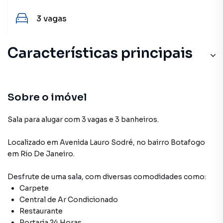
3
vagas
Características principais
Restaurante
Portaria 24 Horas
Sobre o imóvel
Central de Ar Condicionado
Sala para alugar com 3 vagas e 3 banheiros.
Circuito Interno TV
Localizado
em
Avenida Lauro Sodré
,
no bairro Botafogo
em Rio De Janeiro
.
Elevador com Gerador
Desfrute de
uma sala
, com diversas comodidades como:
Carpete
Central de Ar Condicionado
Restaurante
Portaria 24 Horas