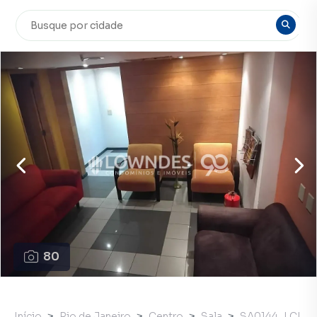
80
Início
Rio de Janeiro
Centro
Sala
SA0144_LCL