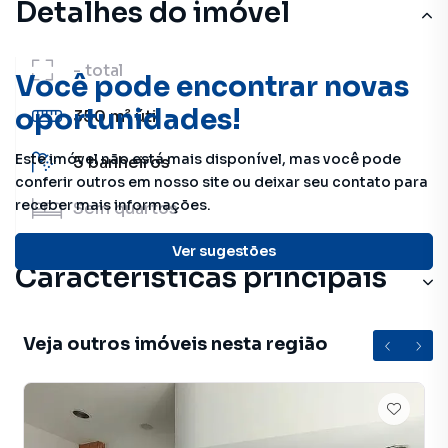
Detalhes do imóvel
-
total
Você pode encontrar novas
oportunidades!
350 m²
útil
Este imóvel não está mais disponível, mas você pode
5
banheiros
conferir outros em nosso site ou deixar seu contato para
receber mais informações.
Sem
quartos
Ver sugestões
Características principais
Veja outros imóveis nesta região