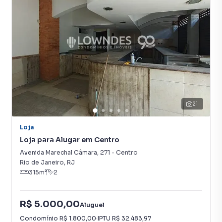
21
Loja
Loja para Alugar em Centro
Avenida Marechal Câmara
,
271
-
Centro
Rio de Janeiro
,
RJ
315
m²
2
R$ 5.000,00
Aluguel
Condomínio
R$ 1.800,00
·
IPTU
R$ 32.483,97