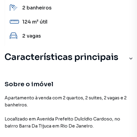
2
banheiros
124 m²
útil
2
vagas
Características principais
Porcelanato
Ar-Condicionado
Sobre o imóvel
Varanda
Apartamento à venda com 2 quartos, 2 suites, 2 vagas e 2
banheiros.
Sala de estar
Localizado
em
Avenida Prefeito Dulcídio Cardoso
,
no
Sala de Jantar
bairro Barra Da Tijuca
em Rio De Janeiro
.