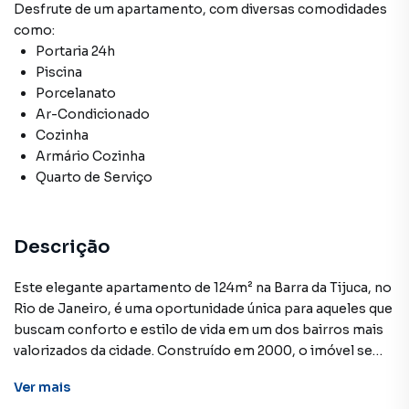
Desfrute de
um apartamento
, com diversas comodidades
como:
Portaria 24h
Piscina
Porcelanato
Ar-Condicionado
Cozinha
Armário Cozinha
Quarto de Serviço
Descrição
Este elegante apartamento de 124m² na Barra da Tijuca, no
Rio de Janeiro, é uma oportunidade única para aqueles que
buscam conforto e estilo de vida em um dos bairros mais
valorizados da cidade. Construído em 2000, o imóvel se
destaca por sua arquitetura moderna e layout funcional,
Ver
mais
proporcionando amplos espaços para uma vida