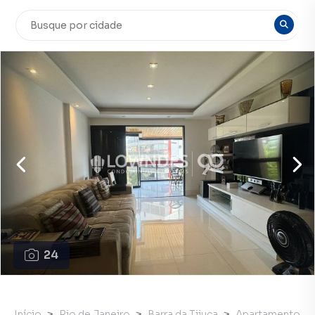
24
Início
Rio de Janeiro
Barra da Tijuca
Apartamento