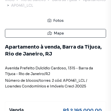
AP0461_LCL
Fotos
Mapa
Apartamento à venda, Barra da Tijuca,
Rio de Janeiro, RJ
Avenida Prefeito Dulcídio Cardoso
,
1315
-
Barra da
Tijuca
-
Rio de Janeiro
/
RJ
Número de blocos/torres:
2
cód.
AP0461_LCL
/
Lowndes Condomínios e Imóveis
Creci
J0025
Venda
R$ 2.195.000,00