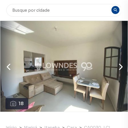
18
Início
Maricá
Itapeba
Casa
CA0030_LCL