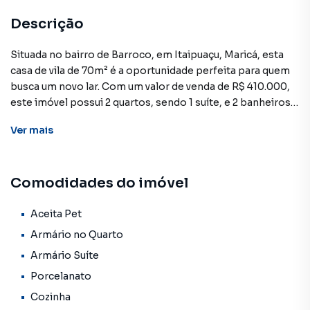
Descrição
Situada no bairro de Barroco, em Itaipuaçu, Maricá, esta
casa de vila de 70m² é a oportunidade perfeita para quem
busca um novo lar. Com um valor de venda de R$ 410.000,
este imóvel possui 2 quartos, sendo 1 suíte, e 2 banheiros,
oferecendo todo o conforto e praticidade que você
Ver
mais
precisa.
A casa apresenta uma sala de estar aconchegante, com
Comodidades do imóvel
sofá, TV e uma mesa de jantar, além de uma cozinha
moderna e bem equipada, com eletrodomésticos pretos,
armários brancos e tampo de granito escuro. O layout
Aceita Pet
aberto da cozinha permite fácil acesso às demais áreas da
Armário no Quarto
casa.
Armário Suíte
Porcelanato
Os quartos contam com armários embutidos, propiciando
amplo espaço de armazenamento. O banheiro possui piso
Cozinha
de mármore, box de vidro e prateleiras para acomodar