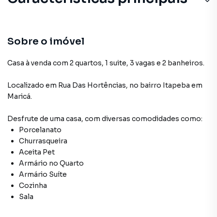
Aceita Pet
Churrasqueira
Sobre o imóvel
Armário no Quarto
Casa à venda com 2 quartos, 1 suite, 3 vagas e 2 banheiros.
Porcelanato
Localizado
em
Rua Das Hortências
,
no bairro Itapeba
em
Maricá
.
Armário Cozinha
Desfrute de
uma casa
, com diversas comodidades como:
Porcelanato
Churrasqueira
Aceita Pet
Armário no Quarto
Armário Suíte
Cozinha
Sala