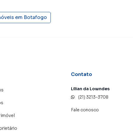
móveis em
Botafogo
Contato
Lilian da Lowndes
os
(21) 3213-3708
os
Fale conosco
 imóvel
prietário