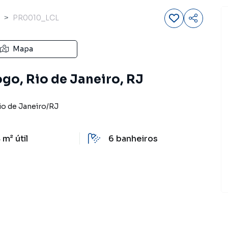
PR0010_LCL
Mapa
ogo, Rio de Janeiro, RJ
io de Janeiro
/
RJ
 m²
útil
6
banheiros