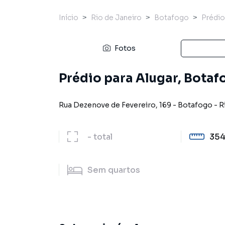
Início
Rio de Janeiro
Botafogo
Prédio
Fotos
Prédio para Alugar, Botaf
Rua Dezenove de Fevereiro
,
169
-
Botafogo
-
R
-
total
354
Sem
quartos