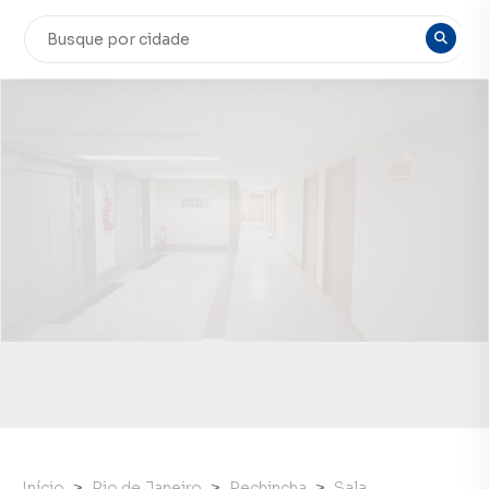
Início
Rio de Janeiro
Pechincha
Sala