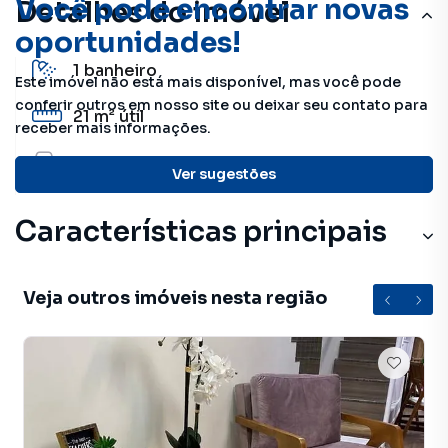
Você pode encontrar novas
Detalhes do imóvel
oportunidades!
1
banheiro
Este imóvel não está mais disponível, mas você pode
conferir outros em nosso site ou deixar seu contato para
21 m²
útil
receber mais informações.
Sem
vagas
Ver sugestões
Características principais
Cerâmica
Veja outros imóveis nesta região
Portaria 24 Horas
Sala de Reunião
Auditório