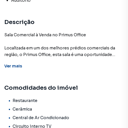
Auditório
Descrição
Sala Comercial à Venda no Primus Office
Localizada em um dos melhores prédios comerciais da
região, o Primus Office, esta sala é uma oportunidade
imperdível para o seu negócio! Situada próximo aos
Ver
mais
principais comércios e meios de transporte, a localização
é estratégica para atrair clientes e colaboradores.
Comodidades do imóvel
Características da sala:
Ótimo estado, recém-reformada
Restaurante
Piso novo instalado
Cerâmica
Parte elétrica pronta para uso
Central de Ar Condicionado
Preparada para instalação de ar condicionado split
Circuito Interno TV
Documentação completa e regularizada