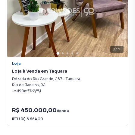
Elevador
17
Loja
Loja à Venda em Taquara
Estrada do Rio Grande
,
237
-
Taquara
Rio de Janeiro
,
RJ
190
m²
2
1
R$ 450.000,00
Venda
IPTU
R$ 8.664,00