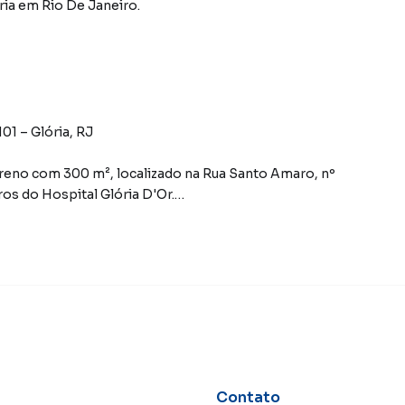
ria
em Rio De Janeiro
.
01 – Glória, RJ
rreno com 300 m², localizado na Rua Santo Amaro, nº
ros do Hospital Glória D'Or.
stá em condições de habitação.
te.
novos projetos.
amiliar
residencial)
Contato
tros negócios