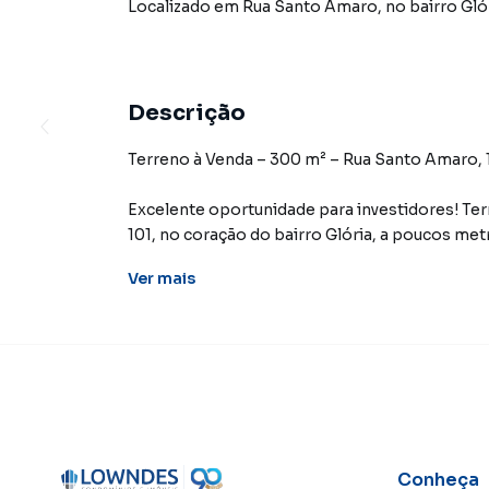
Localizado
em
Rua Santo Amaro
,
no bairro Gló
Descrição
Terreno à Venda – 300 m² – Rua Santo Amaro, 1
Excelente oportunidade para investidores! Te
101, no coração do bairro Glória, a poucos met
Ver
mais
Observação Importante:
Há uma construção no local, mas a casa não e
Será necessária a demolição do imóvel existen
A proposta é a venda do terreno, pronto para 
Ideal para:
Construção de residência unifamiliar ou multif
Prédio comercial ou de uso misto (comercial + 
Conheça
Clínicas, consultórios, coworkings, lojas e ou