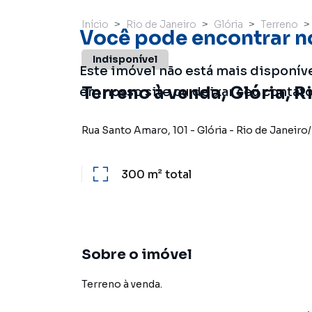
Início
Rio de Janeiro
Glória
Terreno
Você pode encontrar n
Indisponível
Este imóvel não está mais disponív
Terreno à venda, Glória, R
em nosso site ou deixar seu contat
Rua Santo Amaro
,
101
-
Glória
-
Rio de Janeiro
/
300 m²
total
Sobre o imóvel
Terreno à venda.