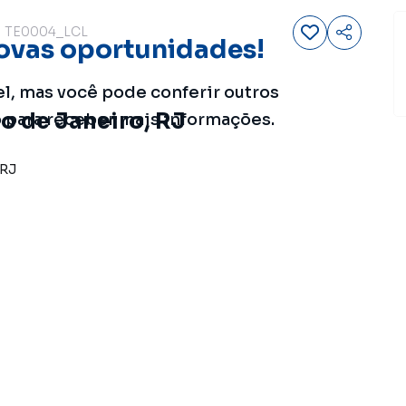
TE0004_LCL
ovas oportunidades!
el, mas você pode conferir outros
io de Janeiro, RJ
o para receber mais informações.
RJ