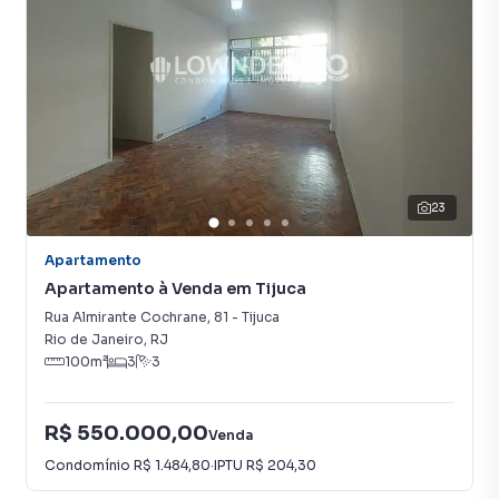
23
Apartamento
Apartamento à Venda em Tijuca
Rua Almirante Cochrane
,
81
-
Tijuca
Rio de Janeiro
,
RJ
100
m²
3
3
R$ 550.000,00
Venda
Condomínio
R$ 1.484,80
·
IPTU
R$ 204,30