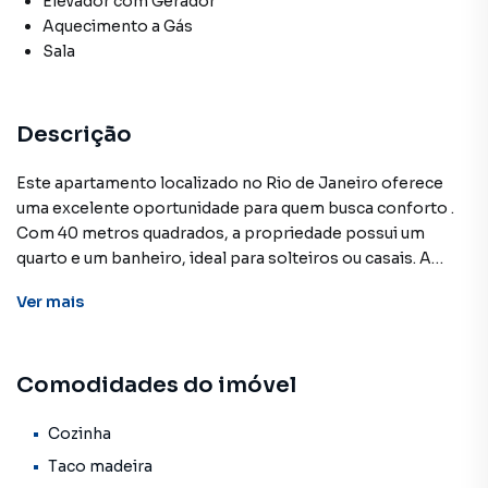
Elevador com Gerador
Aquecimento a Gás
Sala
Descrição
Este apartamento localizado no Rio de Janeiro oferece
uma excelente oportunidade para quem busca conforto .
Com 40 metros quadrados, a propriedade possui um
quarto e um banheiro, ideal para solteiros ou casais. A
localização é um dos pontos fortes deste imóvel, estando
Ver
mais
próximo a importantes estações como Glória e Catete.
Facilitando o deslocamento pela cidade. Além disso, a
região conta com diversas opções de lazer e cultura, como
Comodidades do imóvel
o Outero da Glória, a Praça Luís de Camões e o Morro do
Curvelo, perfeitos para momentos de relaxamento. Para
estudantes ou profissionais da área de saúde, a
Cozinha
proximidades com a Faculdade de Medicina Sousa
Taco madeira
Marques é um grande diferencial. Este apartamento é uma