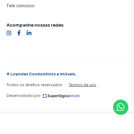
Fale conosco
tendo como consequência uma maior chance de vender ou
alugar seu imóvel mais rápido. Contamos também com um
time de programadores, corretores treinados e uma
Acompanhe nossas redes
central de atendimento preparada para atender
proprietários e inquilinos.
©
Lowndes Condomínios e Imóveis
.
Todos os direitos reservados.
·
Termos de uso
·
Desenvolvido por