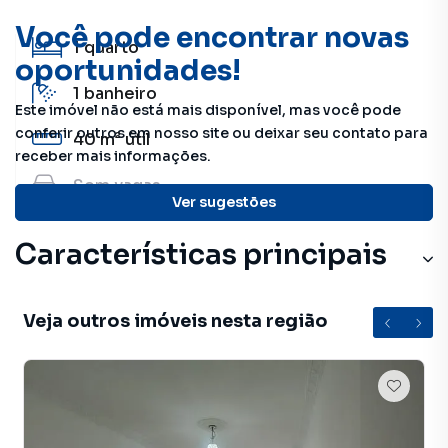
Você pode encontrar novas
1
quarto
oportunidades!
1
banheiro
Este imóvel não está mais disponível, mas você pode
conferir outros em nosso site ou deixar seu contato para
40 m²
útil
receber mais informações.
Sem
vagas
Ver sugestões
Características principais
Veja outros imóveis nesta região