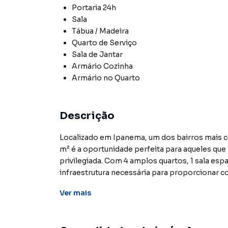
Portaria 24h
Sala
Tábua / Madeira
Quarto de Serviço
Sala de Jantar
Armário Cozinha
Armário no Quarto
Descrição
Localizado em Ipanema, um dos bairros mais c
m² é a oportunidade perfeita para aqueles qu
privilegiada. Com 4 amplos quartos, 1 sala es
infraestrutura necessária para proporcionar c
Ver
mais
As excelentes instalações do apartamento, co
jantar, garantem a praticidade e otimização d
agrega ainda mais funcionalidade ao imóvel.