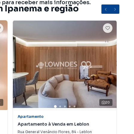
o para receber mais informações.
m Ipanema e região
4
20
Apartamento
Apa
Apartamento à Venda em Leblon
Ap
Rua General Venâncio Flores
,
84
-
Leblon
Rua