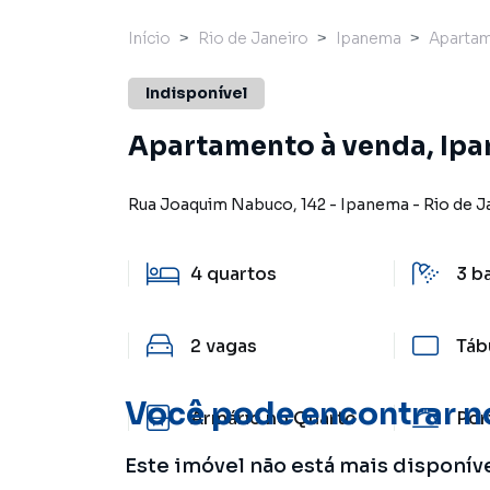
Início
Rio de Janeiro
Ipanema
Aparta
Indisponível
Apartamento à venda, Ipa
Rua Joaquim Nabuco
,
142
-
Ipanema
-
Rio de J
4
quartos
3
b
2
vagas
Táb
Você pode encontrar n
Armário no Quarto
Por
Este imóvel não está mais disponív