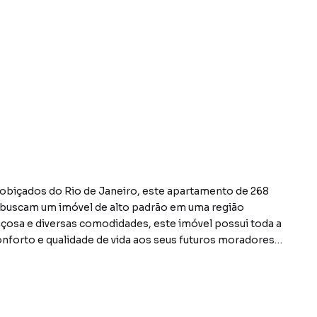
obiçados do Rio de Janeiro, este apartamento de 268
e buscam um imóvel de alto padrão em uma região
paçosa e diversas comodidades, este imóvel possui toda a
onforto e qualidade de vida aos seus futuros moradores.
mo armários nos quartos, cozinha equipada e sala de
o espaço. Além disso, a presença de um quarto de serviço