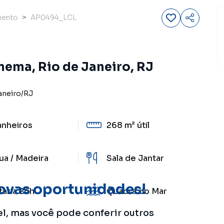
mento
AP0494_LCL
nema, Rio de Janeiro, RJ
aneiro
/
RJ
anheiros
268 m²
útil
ua / Madeira
Sala de Jantar
ovas oportunidades!
taria 24h
Quadra do Mar
el, mas você pode conferir outros