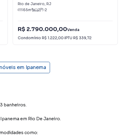
Rio de Janeiro
,
RJ
Rio
55
m²
2
2
R$ 2.790.000,00
R$
Venda
Condomínio
R$ 1.222,00
·
IPTU
R$ 339,72
Con
imóveis em
Ipanema
3 banheiros.
o Ipanema
em Rio De Janeiro
.
comodidades como: