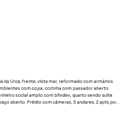
aia da Urca, frente, vista mar, reformado com armários
eiro social amplo com blindex, quarto sendo suíte
aço aberto. Prédio com câmeras, 3 andares, 2 apts por
do bairro Urca, em Rio de Janeiro. Não encontrou o que