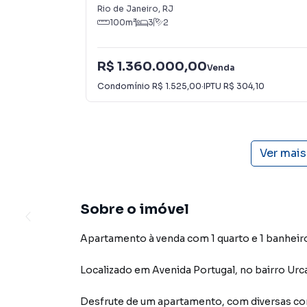
Rio de Janeiro
,
RJ
100
m²
3
2
R$ 1.360.000,00
Venda
Condomínio
R$ 1.525,00
·
IPTU
R$ 304,10
Ver mai
Sobre o imóvel
Apartamento à venda com 1 quarto e 1 banheir
Localizado
em
Avenida Portugal
,
no bairro Urc
Desfrute de
um apartamento
, com diversas 