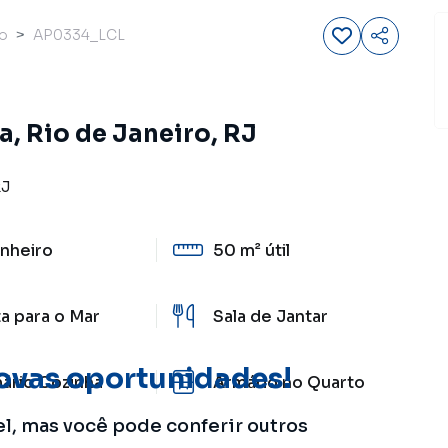
o
AP0334_LCL
, Rio de Janeiro, RJ
RJ
nheiro
50 m²
útil
ta para o Mar
Sala de Jantar
ovas oportunidades!
ário Cozinha
Armário no Quarto
el, mas você pode conferir outros