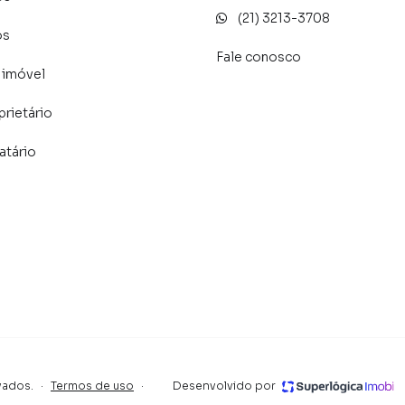
 que aumenta muito o número de contatos interessados
(21) 3213-3708
os
de vender ou alugar seu imóvel mais rápido. Contamos
Fale conosco
tores treinados e uma central de atendimento
 imóvel
nos.
prietário
atário
vados.
·
Termos de uso
·
Desenvolvido por