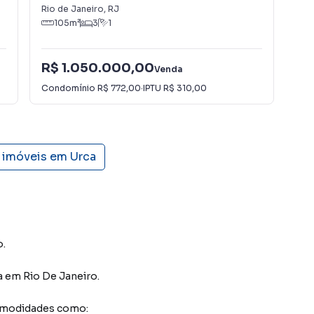
Rio de Janeiro
,
RJ
Rio
105
m²
3
1
R$ 1.050.000,00
R$
Venda
Condomínio
R$ 772,00
·
IPTU
R$ 310,00
Con
s imóveis em
Urca
o.
a
em Rio De Janeiro
.
comodidades como: