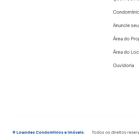
campanhas específicas para Rio de Janeiro, o
Condomíni
e tendo como consequência uma maior chance 
também com um time de programadores, corre
Anuncie seu
preparada para atender proprietários e inquili
Área do Pro
Área do Loc
Ouvidoria
©
Lowndes Condomínios e Imóveis
.
Todos os direitos reser