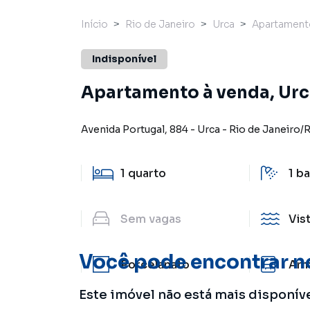
Início
Rio de Janeiro
Urca
Apartament
Indisponível
Apartamento à venda, Urca
Avenida Portugal
,
884
-
Urca
-
Rio de Janeiro
/
1
quarto
1
ba
Sem
vagas
Vis
Você pode encontrar n
Porcelanato
Arm
Este imóvel não está mais disponív