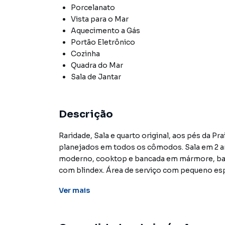
Porcelanato
Vista para o Mar
Aquecimento a Gás
Portão Eletrônico
Cozinha
Quadra do Mar
Sala de Jantar
Descrição
Raridade, Sala e quarto original, aos pés da Pr
planejados em todos os cômodos. Sala em 2 ambientes com copa, cozinha com passador aberto
moderno, cooktop e bancada em mármore, banh
com blindex. Área de serviço com pequeno esp
andar, colado na mureta da Urca.
Ver
mais
Apartamento para Venda em região valorizada 