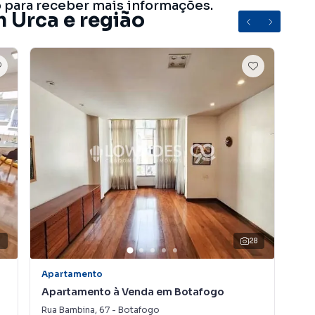
o para receber mais informações.
m Urca e região
3
28
Apartamento
Apa
Apartamento à Venda em Botafogo
Ap
Rua Bambina
,
67
-
Botafogo
Rua