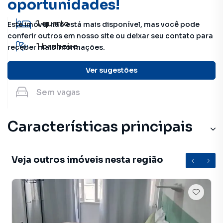
oportunidades!
1
quarto
Este imóvel não está mais disponível, mas você pode
conferir outros em nosso site ou deixar seu contato para
1
banheiro
receber mais informações.
25 m²
útil
Ver sugestões
Sem
vagas
Características principais
Veja outros imóveis nesta região