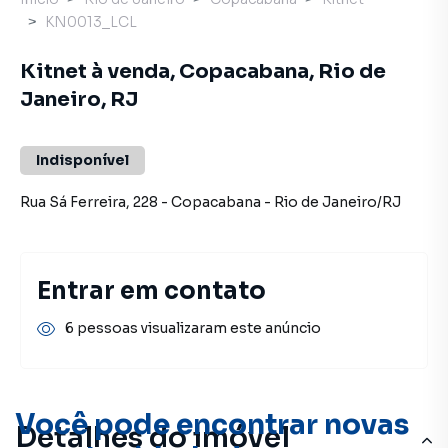
KN0013_LCL
Kitnet à venda, Copacabana, Rio de
Janeiro, RJ
Indisponível
Rua Sá Ferreira
,
228
-
Copacabana
-
Rio de Janeiro
/
RJ
Entrar em contato
6 pessoas visualizaram este anúncio
Você pode encontrar novas
Detalhes do imóvel