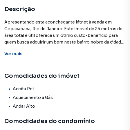
Descrição
Apresentando esta aconchegante kitnet à venda em
Copacabana, Rio de Janeiro. Este imóvel de 25 metros de
área total e útil oferece um ótimo custo-benefício para
quem busca adquirir um bem neste bairro nobre da cidade.
Ver
mais
O prédio conta com a comodidade de uma portaria 24
horas, garantindo segurança e tranquilidade aos
moradores.
Comodidades do imóvel
Não perca a oportunidade de conhecer pessoalmente
esta kitnet em Copacabana, localizada em uma das regiões
Aceita Pet
mais valorizadas e desejadas da cidade do Rio de Janeiro.
Aquecimento a Gás
Agende sua visita e descubra todas as vantagens deste
Andar Alto
imóvel.
Comodidades do condomínio
Kitnet para Venda em região valorizada do bairro