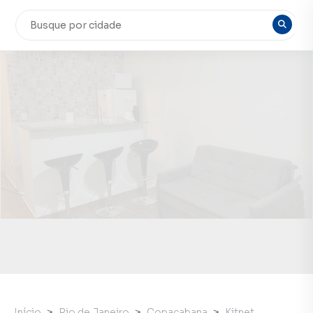
Início
Rio de Janeiro
Copacabana
Kitnet